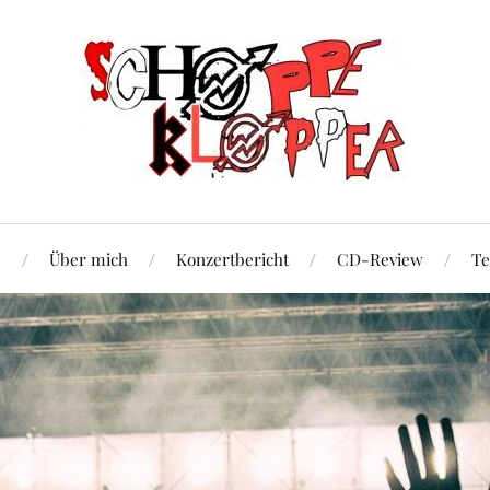
e
Über mich
Konzertbericht
CD-Review
Te