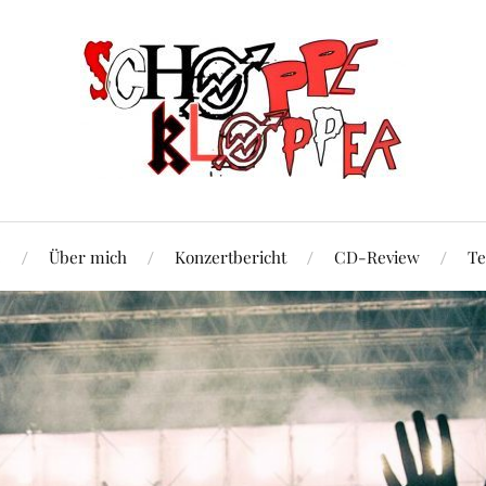
e
Über mich
Konzertbericht
CD-Review
Te