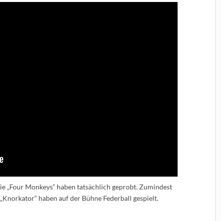
die „Four Monkeys“ haben tatsächlich geprobt. Zumindest
 „Knorkator“ haben auf der Bühne Federball gespielt.